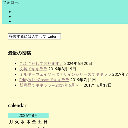
フォロー:
最近の投稿
ごぶさたしております。
2024年6月20日
文具でキキララ
2019年8月19日
ミルキーウェイソーダデザインシリーズでキキララ
2019年
Eddy’s IceCreamでキキララ
2019年7月1日
新商品でキキララ～2019年6月～
2019年6月19日
calendar
2026年8月
月
火
水
木
金
土
日