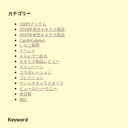
カテゴリー
100均アイテム
2018年発売キキララ商品
2019年発売キキララ商品
CandyCabinet
いちご新聞
イベント
えらんでつめる
キキララ商品レビュー
キャンペーン
コラボレーション
コレクション
サンリオキャラクターズ
ピューロ/ハーモニー
未分類
雑記
Keyword