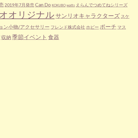
売
Can Do
2019年7月発売
えらんでつめてねシリーズ
KOKUBO
watts
オオリジナル
サンリオキャラクターズ
スケ
ポーチ
ョン小物/アクセサリー
フレンド株式会社
ホビー
マス
季節イベント
食器
収納
ズ