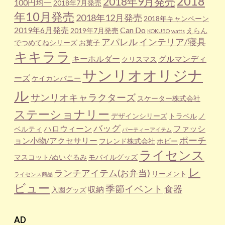
2018
2018年9月発売
100円均一
2018年7月発売
年10月発売
2018年12月発売
2018年キャンペーン
2019年6月発売
Can Do
2019年7月発売
えらん
KOKUBO
watts
アパレル
インテリア/寝具
でつめてねシリーズ
お菓子
キキララ
キーホルダー
グルマンディ
クリスマス
サンリオオリジナ
ーズ
ケイカンパニー
ル
サンリオキャラクターズ
スケーター株式会社
ステーショナリー
デザインシリーズ
トラベル
ノ
バッグ
ハロウィーン
ファッシ
ベルティ
パーティーアイテム
ポーチ
ョン小物/アクセサリー
フレンド株式会社
ホビー
ライセンス
マスコット/ぬいぐるみ
モバイルグッズ
レ
ランチアイテム(お弁当)
リーメント
ライセンス商品
ビュー
季節イベント
食器
収納
入園グッズ
AD