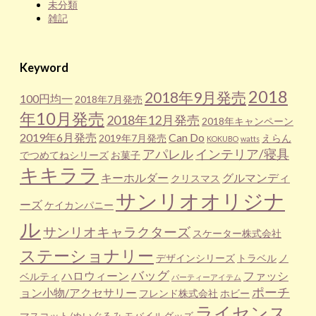
未分類
雑記
Keyword
2018
2018年9月発売
100円均一
2018年7月発売
年10月発売
2018年12月発売
2018年キャンペーン
2019年6月発売
Can Do
2019年7月発売
えらん
KOKUBO
watts
アパレル
インテリア/寝具
でつめてねシリーズ
お菓子
キキララ
キーホルダー
グルマンディ
クリスマス
サンリオオリジナ
ーズ
ケイカンパニー
ル
サンリオキャラクターズ
スケーター株式会社
ステーショナリー
デザインシリーズ
トラベル
ノ
バッグ
ハロウィーン
ファッシ
ベルティ
パーティーアイテム
ポーチ
ョン小物/アクセサリー
フレンド株式会社
ホビー
ライセンス
マスコット/ぬいぐるみ
モバイルグッズ